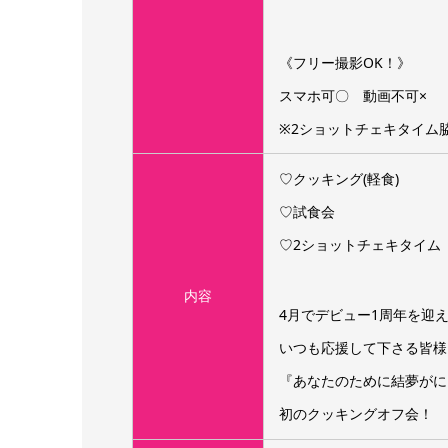
《フリー撮影OK！》
スマホ可〇 動画不可×
※2ショットチェキタイム
♡クッキング(軽食)
♡試食会
♡2ショットチェキタイム
内容
4月でデビュー1周年を迎
いつも応援して下さる皆様
『あなたのために結夢がに
初のクッキングオフ会！