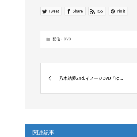
Tweet
Share
RSS
Pin it
配信・DVD
乃木結夢2nd.イメージDVD『ゆ...
関連記事