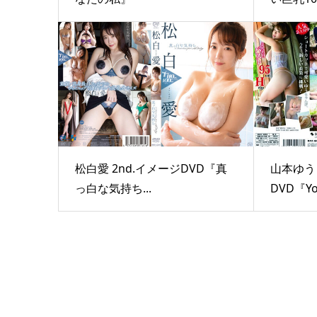
松白愛 2nd.イメージDVD『真
山本ゆう 
っ白な気持ち...
DVD『Yo