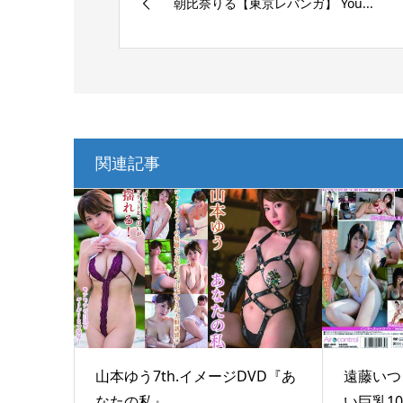
朝比奈りる【東京レバンガ】 You...
関連記事
山本ゆう7th.イメージDVD『あ
遠藤いつき
なたの私』
い巨乳10.