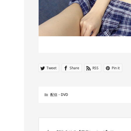
Tweet
Share
RSS
Pin it
配信・DVD