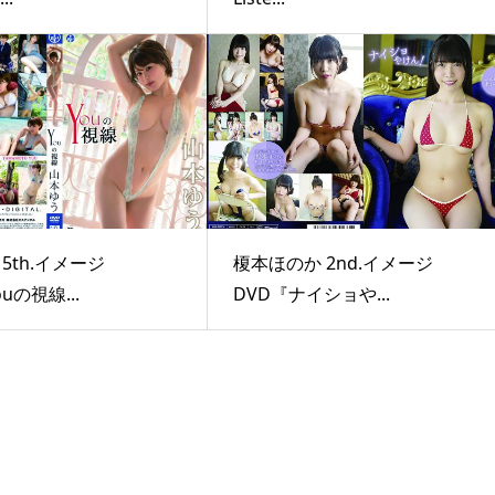
5th.イメージ
榎本ほのか 2nd.イメージ
uの視線...
DVD『ナイショや...