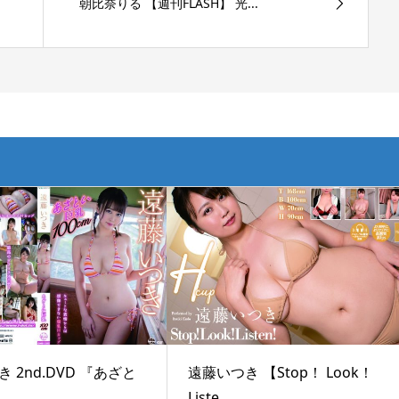
朝比奈りる 【週刊FLASH】 光...
 2nd.DVD 『あざと
遠藤いつき 【Stop！ Look！
..
Liste...