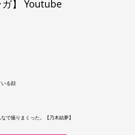
 Youtube
ている顔
んなで撮りまくった。【乃木結夢】